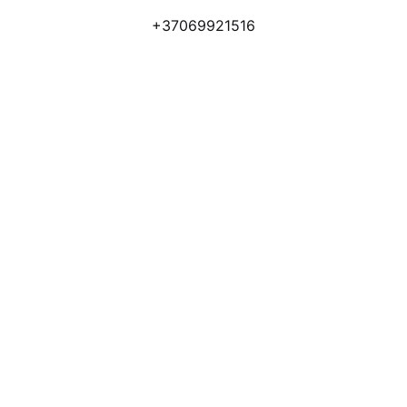
+37069921516
Atsiliepimai
Apmokėjimo būdai
Pristatymas
Prekių grąžinimas
Privatumo politika
Kodėl apsimoka pirkti 
Rim
Stone
.lt