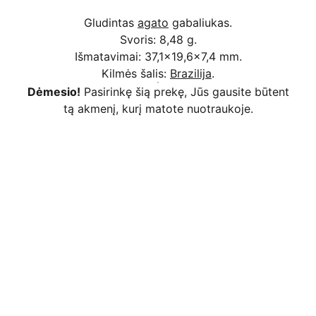
Gludintas
agato
gabaliukas.
Svoris: 8,48 g.
Išmatavimai: 37,1x19,6x7,4 mm.
Kilmės šalis:
Brazilija
.
Dėmesio!
Pasirinkę šią prekę, Jūs gausite būtent
tą akmenį, kurį matote nuotraukoje.
Kodėl apsimoka pirkti 
Rim
Stone
.lt
Užsakymai priimami ir per 
Facebook
Saugus atsiskaitymas
 bankiniu pavedimu, 
mokėjimo kortelėmis per Stripe platformą 