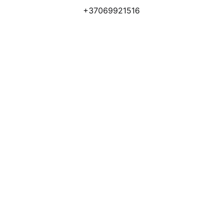
+37069921516
Atsiliepimai
Apmokėjimo būdai
Pristatymas
Prekių grąžinimas
Privatumo politika
Kodėl apsimoka pirkti 
Rim
Stone
.lt