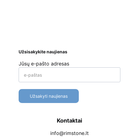
ar kt. 
Apmokėjimo būdai
Pristatymas
Prekių 
grąžinimas
Užsisakykite naujienas
Jūsų e-pašto adresas
Užsakyti naujienas
Kontaktai
info@rimstone.lt