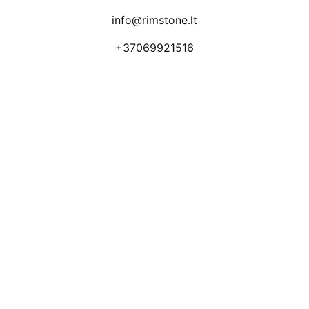
info@rimstone.lt
+37069921516
Atsiliepimai
Apmokėjimo būdai
Pristatymas
Prekių grąžinimas
Privatumo politika
Kodėl apsimoka pirkti 
Rim
Stone
.lt