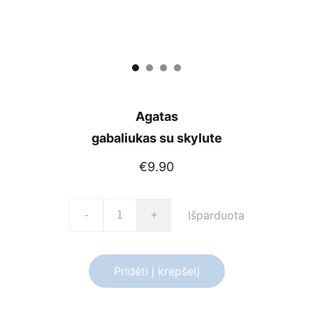
Agatas
gabaliukas su skylute
€9.90
Išparduota
-
+
Pridėti į krepšelį