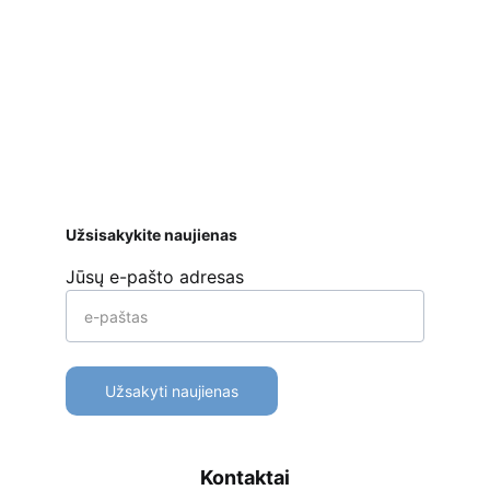
Saugus atsiskaitymas
 bankiniu pavedimu, 
mokėjimo kortelėmis per Stripe platformą 
ar kt. 
Apmokėjimo būdai
Pristatymas
Prekių 
grąžinimas
Užsisakykite naujienas
Jūsų e-pašto adresas
Užsakyti naujienas
Kontaktai