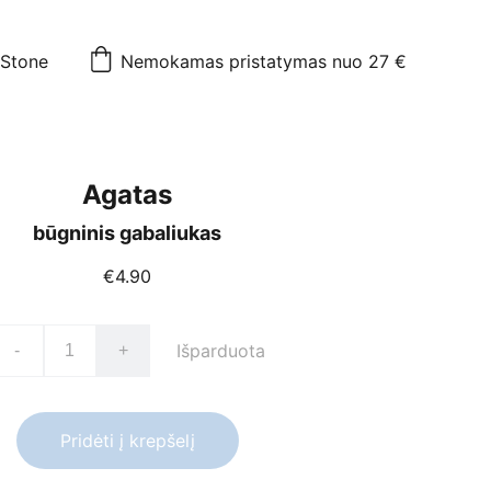
mStone
Nemokamas pristatymas nuo 27 €
Agatas
būgninis gabaliukas
€4.90
Išparduota
-
+
Pridėti į krepšelį