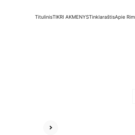
Titulinis
TIKRI AKMENYS
Tinklaraštis
Apie Ri