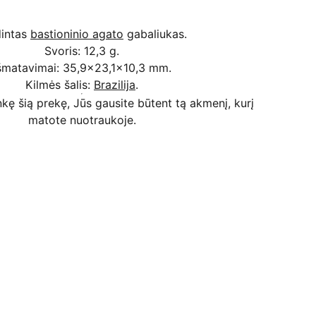
dintas
bastioninio agato
gabaliukas.
Svoris: 12,3 g.
šmatavimai: 35,9x23,1x10,3 mm.
Kilmės šalis:
Brazilija
.
kę šią prekę, Jūs gausite būtent tą akmenį, kurį
matote nuotraukoje.
Kodėl apsimoka pirkti 
Rim
Stone
.lt
Užsakymai priimami ir per 
Facebook