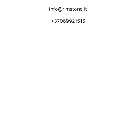
info@rimstone.lt
+37069921516
Atsiliepimai
Apmokėjimo būdai
Pristatymas
Prekių grąžinimas
Privatumo politika
Kodėl apsimoka pirkti 
Rim
Stone
.lt