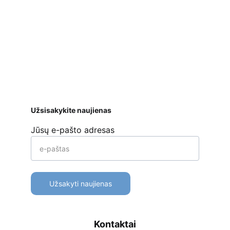
Saugus atsiskaitymas
 bankiniu pavedimu, 
mokėjimo kortelėmis per Stripe platformą 
ar kt. 
Apmokėjimo būdai
Pristatymas
Prekių 
grąžinimas
Užsisakykite naujienas
Jūsų e-pašto adresas
Užsakyti naujienas
Kontaktai