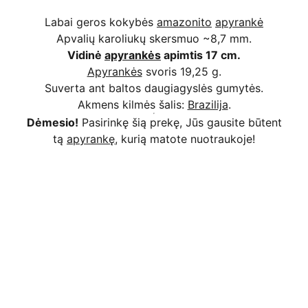
Labai geros kokybės
amazonito
apyrankė
Apvalių karoliukų skersmuo ~8,7 mm.
Vidinė
apyrankės
apimtis 17 cm.
Apyrankės
svoris 19,25 g.
Suverta ant baltos daugiagyslės gumytės.
Akmens kilmės šalis:
Brazilija
.
Dėmesio!
Pasirinkę šią prekę, Jūs gausite būtent
tą
apyrankę
, kurią matote nuotraukoje!
Kodėl apsimoka pirkti 
Rim
Stone
.lt
Užsakymai priimami ir per 
Facebook