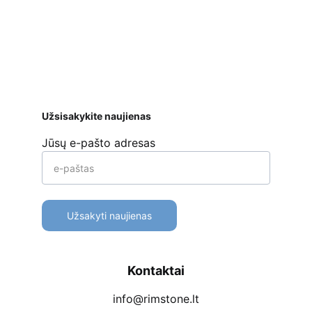
ar kt. 
Apmokėjimo būdai
Pristatymas
Prekių 
grąžinimas
Užsisakykite naujienas
Jūsų e-pašto adresas
Užsakyti naujienas
Kontaktai
info@rimstone.lt