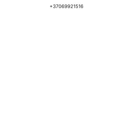
+37069921516
Atsiliepimai
Apmokėjimo būdai
Pristatymas
Prekių grąžinimas
Privatumo politika
Kodėl apsimoka pirkti 
Rim
Stone
.lt