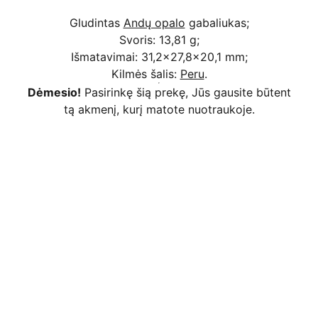
Gludintas
Andų opalo
gabaliukas;
Svoris: 13,81 g;
Išmatavimai: 31,2x27,8x20,1 mm;
Kilmės šalis:
Peru
.
Dėmesio!
Pasirinkę šią prekę, Jūs gausite būtent
tą akmenį, kurį matote nuotraukoje.
Kodėl apsimoka pirkti 
Rim
Stone
.lt
Užsakymai priimami ir per 
Facebook
Saugus atsiskaitymas
 bankiniu pavedimu, 
mokėjimo kortelėmis per Stripe platformą 