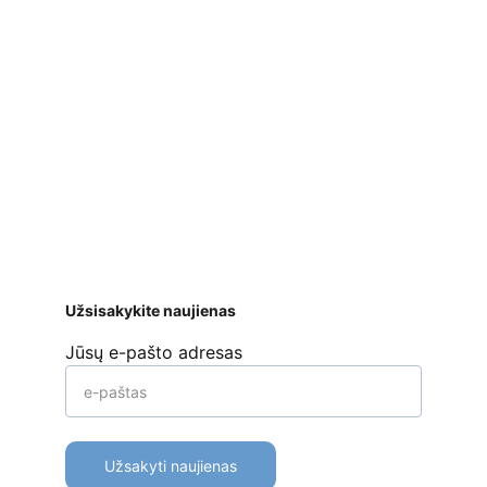
Užsakymai priimami ir per 
Facebook
Saugus atsiskaitymas
 bankiniu pavedimu, 
mokėjimo kortelėmis per Stripe platformą 
ar kt. 
Apmokėjimo būdai
Pristatymas
Prekių 
grąžinimas
Užsisakykite naujienas
Jūsų e-pašto adresas
Užsakyti naujienas