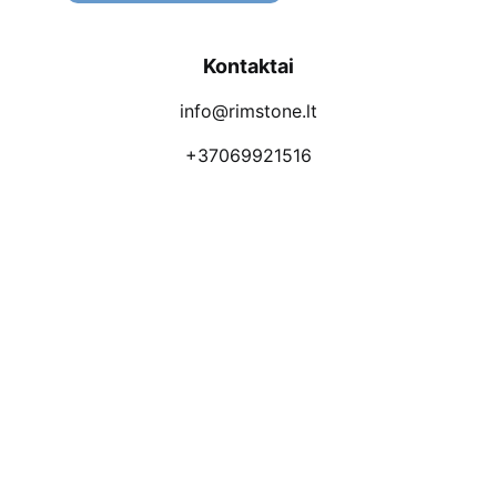
Kontaktai
info@rimstone.lt
+37069921516
Atsiliepimai
Apmokėjimo būdai
Pristatymas
Prekių grąžinimas
Privatumo politika