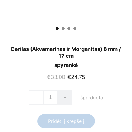
Berilas (Akvamarinas ir Morganitas) 8 mm /
17 cm
apyrankė
€33.00
€24.75
Išparduota
-
+
Pridėti į krepšelį