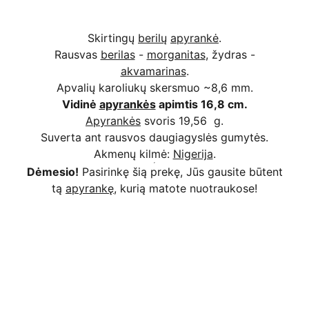
Skirtingų
berilų
apyrankė
.
Rausvas
berilas
-
morganitas
, žydras -
akvamarinas
.
Apvalių karoliukų skersmuo ~8,6 mm.
Vidinė
apyrankės
apimtis 16,8 cm.
Apyrankės
svoris 19,56 g.
Suverta ant rausvos daugiagyslės gumytės.
Akmenų kilmė:
Nigerija
.
Dėmesio!
Pasirinkę šią prekę, Jūs gausite būtent
tą
apyrankę
, kurią matote nuotraukose!
Kodėl apsimoka pirkti 
Rim
Stone
.lt