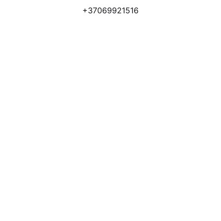
+37069921516
Atsiliepimai
Apmokėjimo būdai
Pristatymas
Prekių grąžinimas
Privatumo politika
Kodėl apsimoka pirkti 
Rim
Stone
.lt