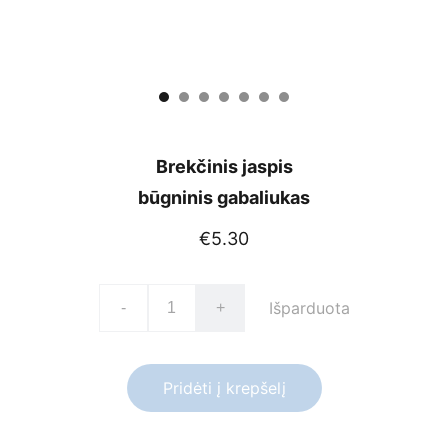
Brekčinis jaspis
būgninis gabaliukas
€5.30
Išparduota
-
+
Pridėti į krepšelį