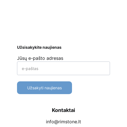
ar kt. 
Apmokėjimo būdai
Pristatymas
Prekių 
grąžinimas
Užsisakykite naujienas
Jūsų e-pašto adresas
Užsakyti naujienas
Kontaktai
info@rimstone.lt