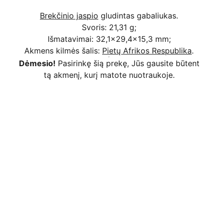
Brekčinio jaspio
gludintas gabaliukas.
Svoris: 21,31 g;
Išmatavimai: 32,1x29,4x15,3 mm;
Akmens kilmės šalis:
Pietų Afrikos Respublika
.
Dėmesio!
Pasirinkę šią prekę, Jūs gausite būtent
tą akmenį, kurį matote nuotraukoje.
Kodėl apsimoka pirkti 
Rim
Stone
.lt
Užsakymai priimami ir per 
Facebook
Saugus atsiskaitymas
 bankiniu pavedimu, 
mokėjimo kortelėmis per Stripe platformą 