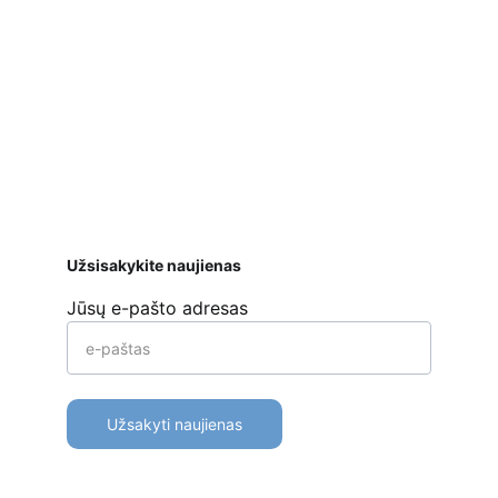
Saugus atsiskaitymas
 bankiniu pavedimu, 
mokėjimo kortelėmis per Stripe platformą 
ar kt. 
Apmokėjimo būdai
Pristatymas
Prekių 
grąžinimas
Užsisakykite naujienas
Jūsų e-pašto adresas
Užsakyti naujienas