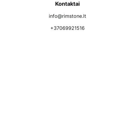
Kontaktai
info@rimstone.lt
+37069921516
Atsiliepimai
Apmokėjimo būdai
Pristatymas
Prekių grąžinimas
Privatumo politika
Kodėl apsimoka pirkti 
Rim
Stone
.lt