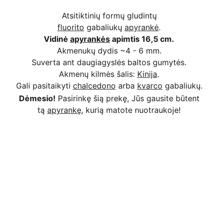
Atsitiktinių formų gludintų
fluorito
gabaliukų
apyrankė
.
Vidinė
apyrankės
apimtis 16,5 cm.
Akmenukų dydis ~4 - 6 mm.
Suverta ant daugiagyslės baltos gumytės.
Akmenų kilmės šalis:
Kinija
.
Gali pasitaikyti
chalcedono
arba
kvarco
gabaliukų.
Dėmesio!
Pasirinkę šią prekę, Jūs gausite būtent
tą
apyrankę
, kurią matote nuotraukoje!
Kodėl apsimoka pirkti 
Rim
Stone
.lt
Užsakymai priimami ir per 
Facebook