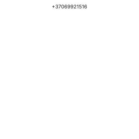
+37069921516
Atsiliepimai
Apmokėjimo būdai
Pristatymas
Prekių grąžinimas
Privatumo politika
Kodėl apsimoka pirkti 
Rim
Stone
.lt