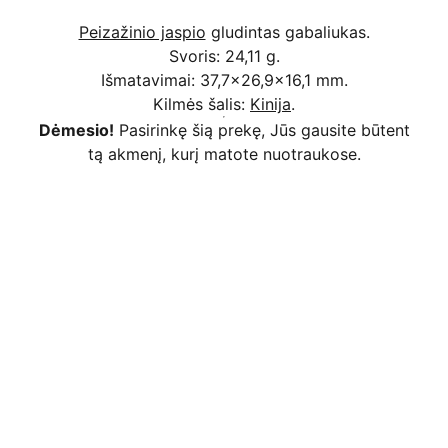
Peizažinio jaspio
gludintas gabaliukas.
Svoris: 24,11 g.
Išmatavimai: 37,7x26,9x16,1 mm.
Kilmės šalis:
Kinija
.
Dėmesio!
Pasirinkę šią prekę, Jūs gausite būtent
tą akmenį, kurį matote nuotraukose.
Kodėl apsimoka pirkti 
Rim
Stone
.lt
Užsakymai priimami ir per 
Facebook
Saugus atsiskaitymas
 bankiniu pavedimu, 
mokėjimo kortelėmis per Stripe platformą 