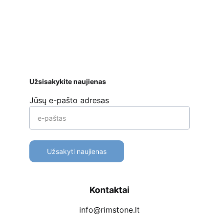
ar kt. 
Apmokėjimo būdai
Pristatymas
Prekių 
grąžinimas
Užsisakykite naujienas
Jūsų e-pašto adresas
Užsakyti naujienas
Kontaktai
info@rimstone.lt