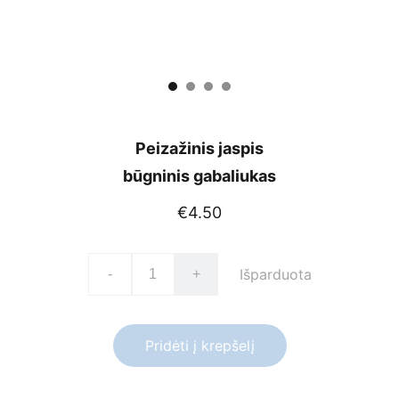
Peizažinis jaspis
būgninis gabaliukas
€4.50
Išparduota
-
+
Pridėti į krepšelį