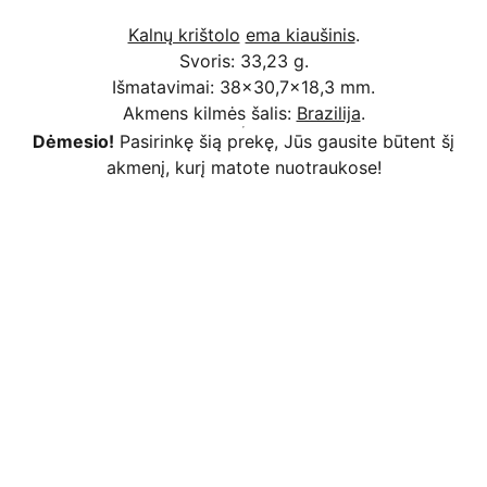
Kalnų krištolo
ema kiaušinis
.
Svoris: 33,23 g.
Išmatavimai: 38x30,7x18,3 mm.
Akmens kilmės šalis:
Brazilija
.
Dėmesio!
Pasirinkę šią prekę, Jūs gausite būtent šį
akmenį, kurį matote nuotraukose!
Kodėl apsimoka pirkti 
Rim
Stone
.lt
Užsakymai priimami ir per 
Facebook
Saugus atsiskaitymas
 bankiniu pavedimu, 
mokėjimo kortelėmis per Stripe platformą 