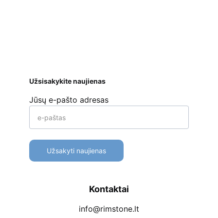
ar kt. 
Apmokėjimo būdai
Pristatymas
Prekių 
grąžinimas
Užsisakykite naujienas
Jūsų e-pašto adresas
Užsakyti naujienas
Kontaktai
info@rimstone.lt