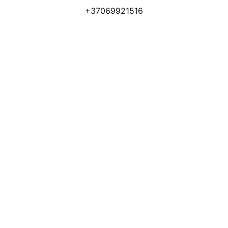
+37069921516
Atsiliepimai
Apmokėjimo būdai
Pristatymas
Prekių grąžinimas
Privatumo politika
Kodėl apsimoka pirkti 
Rim
Stone
.lt