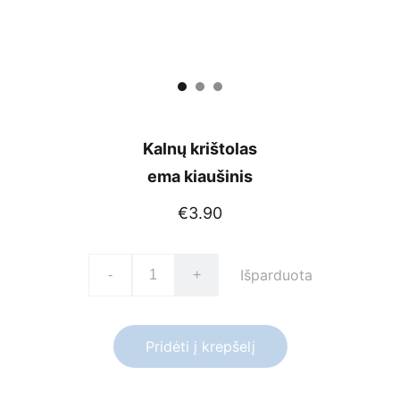
Kalnų krištolas
ema kiaušinis
€3.90
Išparduota
-
+
Pridėti į krepšelį