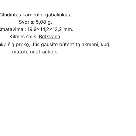
Gludintas
karneolio
gabaliukas.
Svoris: 5,08 g.
šmatavimai: 19,9x14,2x12,2 mm.
Kilmės šalis:
Botsvana
.
kę šią prekę, Jūs gausite būtent tą akmenį, kurį
matote nuotraukoje.
Kodėl apsimoka pirkti 
Rim
Stone
.lt
Užsakymai priimami ir per 
Facebook