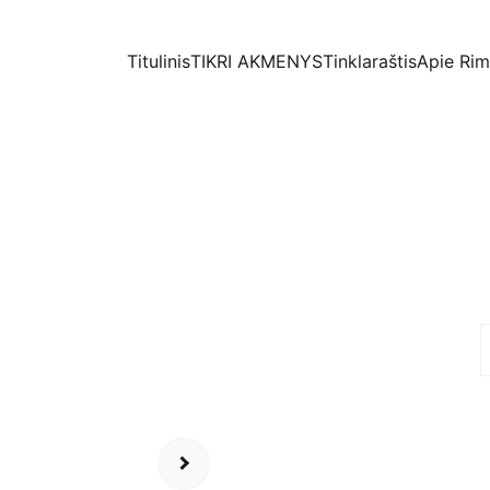
Titulinis
TIKRI AKMENYS
Tinklaraštis
Apie Ri