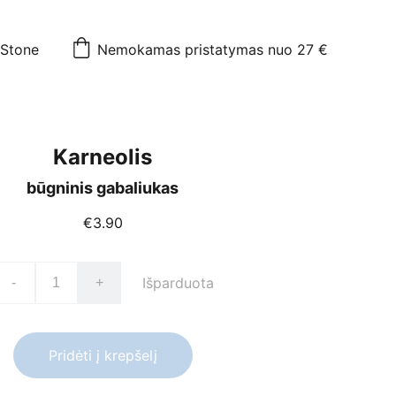
mStone
Nemokamas pristatymas nuo 27 €
Karneolis
būgninis gabaliukas
€3.90
Išparduota
-
+
Pridėti į krepšelį