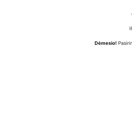
I
Dėmesio!
Pasirin
 kortelėmis per Stripe platformą ar kt. 
as