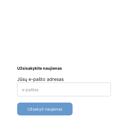
Saugus atsiskaitymas
 bankiniu pavedimu, 
mokėjimo kortelėmis per Stripe platformą 
ar kt. 
Apmokėjimo būdai
Pristatymas
Prekių 
grąžinimas
Užsisakykite naujienas
Jūsų e-pašto adresas
Užsakyti naujienas