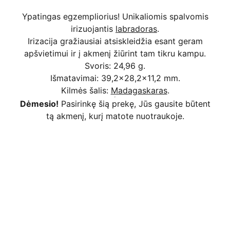
Ypatingas egzempliorius! Unikaliomis spalvomis
irizuojantis
labradoras
.
Irizacija gražiausiai atsiskleidžia esant geram
apšvietimui ir į akmenį žiūrint tam tikru kampu.
Svoris: 24,96 g.
Išmatavimai: 39,2x28,2x11,2 mm.
Kilmės šalis:
Madagaskaras
.
Dėmesio!
Pasirinkę šią prekę, Jūs gausite būtent
tą akmenį, kurį matote nuotraukoje.
Kodėl apsimoka pirkti 
Rim
Stone
.lt
Užsakymai priimami ir per 
Facebook