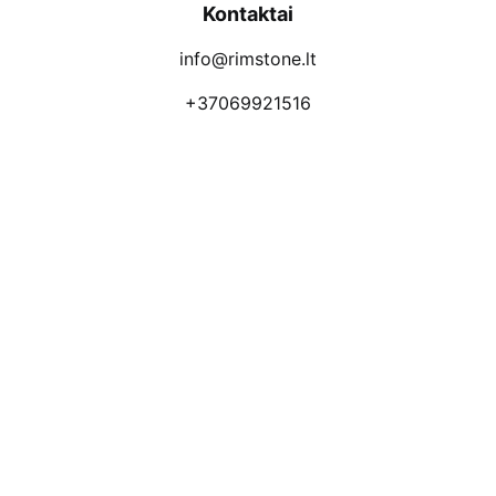
Kontaktai
info@rimstone.lt
+37069921516
Atsiliepimai
Apmokėjimo būdai
Pristatymas
Prekių grąžinimas
Privatumo politika
Kodėl apsimoka pirkti 
Rim
Stone
.lt