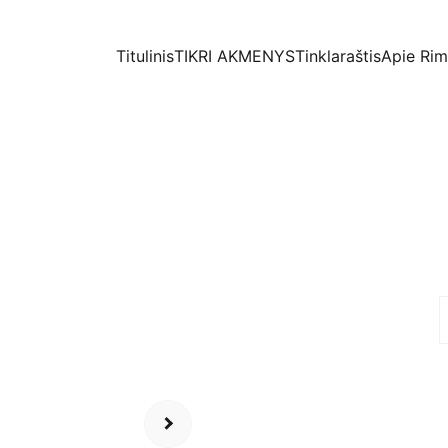
Titulinis
TIKRI AKMENYS
Tinklaraštis
Apie Ri