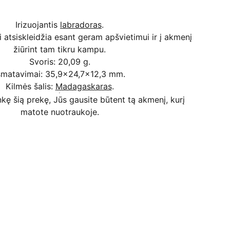
Irizuojantis
labradoras
.
ai atsiskleidžia esant geram apšvietimui ir į akmenį
žiūrint tam tikru kampu.
Svoris: 20,09 g.
šmatavimai: 35,9x24,7x12,3 mm.
Kilmės šalis:
Madagaskaras
.
kę šią prekę, Jūs gausite būtent tą akmenį, kurį
matote nuotraukoje.
Kodėl apsimoka pirkti 
Rim
Stone
.lt
Užsakymai priimami ir per 
Facebook