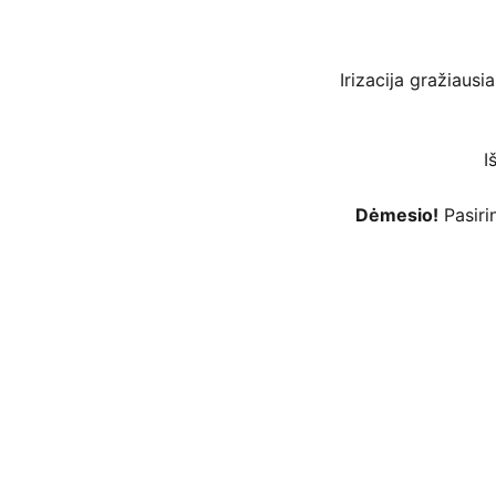
Irizacija gražiausi
I
Dėmesio!
Pasirin
 kortelėmis per Stripe platformą ar kt. 
as