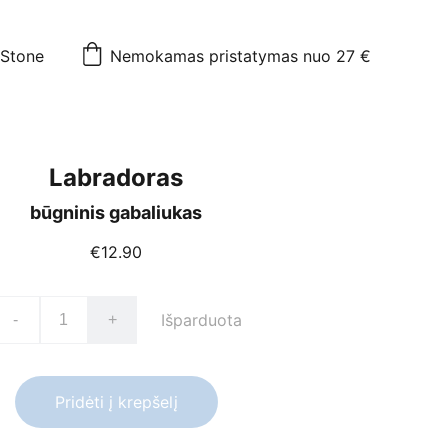
mStone
Nemokamas pristatymas nuo 27 €
Labradoras
būgninis gabaliukas
€12.90
Išparduota
-
+
Pridėti į krepšelį