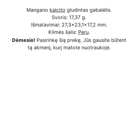
Mangano
kalcito
gludintas gabalėlis.
Svoris: 17,37 g.
Išmatavimai: 27,3x23,1x17,2 mm.
Kilmės šalis:
Peru
.
Dėmesio!
Pasirinkę šią prekę, Jūs gausite būtent
tą akmenį, kurį matote nuotraukoje.
Kodėl apsimoka pirkti 
Rim
Stone
.lt
Užsakymai priimami ir per 
Facebook
Saugus atsiskaitymas
 bankiniu pavedimu, 
mokėjimo kortelėmis per Stripe platformą 