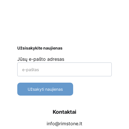
ar kt. 
Apmokėjimo būdai
Pristatymas
Prekių 
grąžinimas
Užsisakykite naujienas
Jūsų e-pašto adresas
Užsakyti naujienas
Kontaktai
info@rimstone.lt