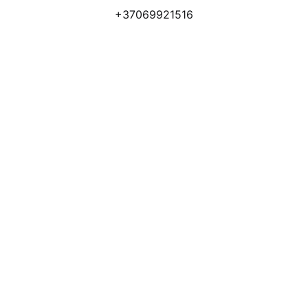
+37069921516
Atsiliepimai
Apmokėjimo būdai
Pristatymas
Prekių grąžinimas
Privatumo politika
Kodėl apsimoka pirkti 
Rim
Stone
.lt