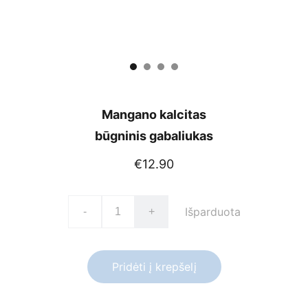
Mangano kalcitas
būgninis gabaliukas
€12.90
Išparduota
-
+
Pridėti į krepšelį