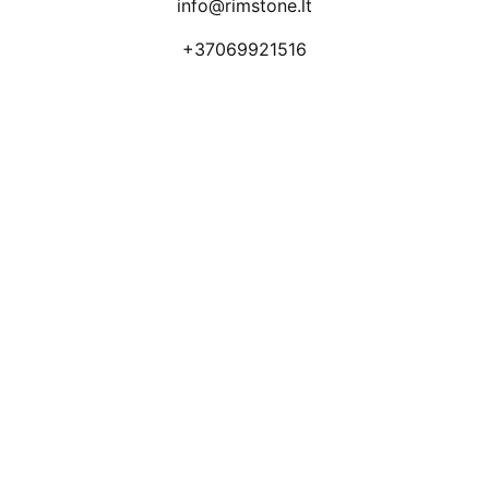
info@rimstone.lt
+37069921516
Atsiliepimai
Apmokėjimo būdai
Pristatymas
Prekių grąžinimas
Privatumo politika
Kodėl apsimoka pirkti 
Rim
Stone
.lt