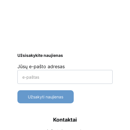
mokėjimo kortelėmis per Stripe platformą 
ar kt. 
Apmokėjimo būdai
Pristatymas
Prekių 
grąžinimas
Užsisakykite naujienas
Jūsų e-pašto adresas
Užsakyti naujienas
Kontaktai