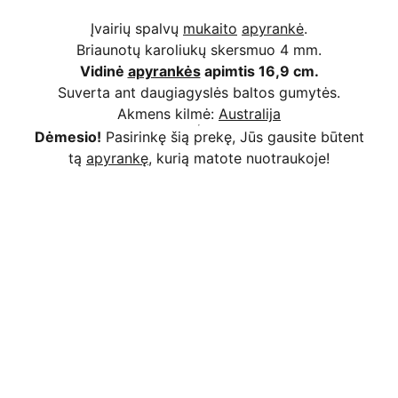
Įvairių spalvų
mukaito
apyrankė
.
Briaunotų karoliukų skersmuo 4 mm.
Vidinė
apyrankės
apimtis 16,9 cm.
Suverta ant daugiagyslės baltos gumytės.
Akmens kilmė:
Australija
Dėmesio!
Pasirinkę šią prekę, Jūs gausite būtent
tą
apyrankę,
kurią matote nuotraukoje!
Kodėl apsimoka pirkti 
Rim
Stone
.lt
Užsakymai priimami ir per 
Facebook
Saugus atsiskaitymas
 bankiniu pavedimu, 