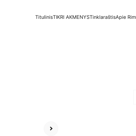
Titulinis
TIKRI AKMENYS
Tinklaraštis
Apie Ri