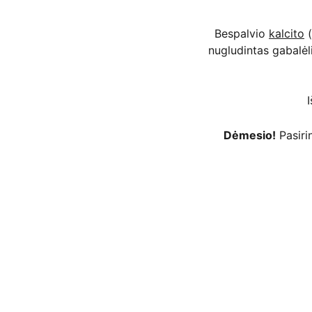
Bespalvio
kalcito
(
nugludintas gabalėli
Dėmesio!
Pasirin
 kortelėmis per Stripe platformą ar kt. 
as