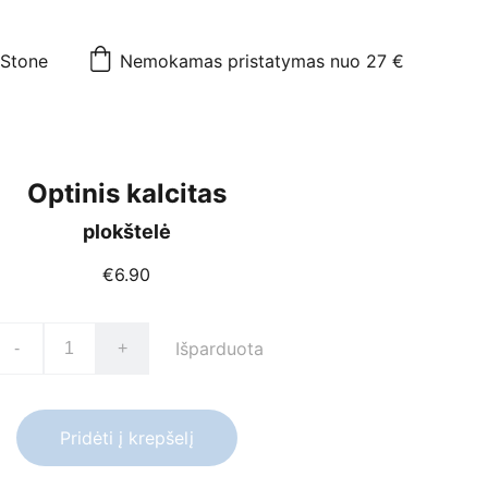
mStone
Nemokamas pristatymas nuo 27 €
Optinis kalcitas
plokštelė
€6.90
Išparduota
-
+
Pridėti į krepšelį