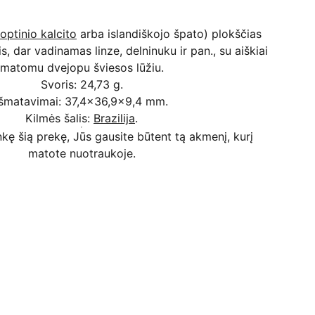
optinio kalcito
arba islandiškojo špato) plokščias
s, dar vadinamas linze, delninuku ir pan., su aiškiai
matomu dvejopu šviesos lūžiu.
Svoris: 24,73 g.
Išmatavimai: 37,4x36,9x9,4 mm.
Kilmės šalis:
Brazilija
.
kę šią prekę, Jūs gausite būtent tą akmenį, kurį
matote nuotraukoje.
Kodėl apsimoka pirkti 
Rim
Stone
.lt
Užsakymai priimami ir per 
Facebook