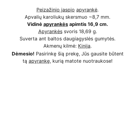
Peizažinio jaspio
apyrankė
.
Apvalių karoliukų skersmuo ~8,7 mm.
Vidinė
apyrankės
apimtis 16,9 cm.
Apyrankės
svoris 18,69 g.
Suverta ant baltos daugiagyslės gumytės.
Akmenų kilmė:
Kinija
.
Dėmesio!
Pasirinkę šią prekę, Jūs gausite būtent
tą
apyrankę
, kurią matote nuotraukose!
Kodėl apsimoka pirkti 
Rim
Stone
.lt
Užsakymai priimami ir per 
Facebook