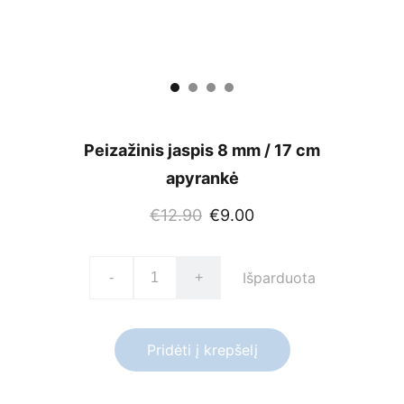
Peizažinis jaspis 8 mm / 17 cm
apyrankė
€12.90
€9.00
Išparduota
-
+
Pridėti į krepšelį