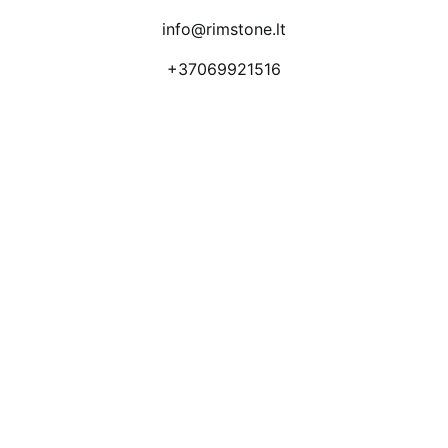
info@rimstone.lt
+37069921516
Atsiliepimai
Apmokėjimo būdai
Pristatymas
Prekių grąžinimas
Privatumo politika
Kodėl apsimoka pirkti 
Rim
Stone
.lt