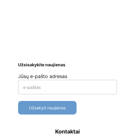
Saugus atsiskaitymas
 bankiniu pavedimu, 
mokėjimo kortelėmis per Stripe platformą 
ar kt. 
Apmokėjimo būdai
Pristatymas
Prekių 
grąžinimas
Užsisakykite naujienas
Jūsų e-pašto adresas
Užsakyti naujienas
Kontaktai