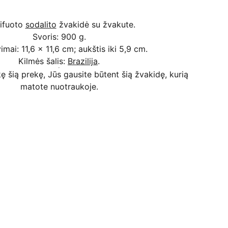
ifuoto
sodalito
žvakidė su žvakute.
Svoris: 900 g.
imai: 11,6 x 11,6 cm; aukštis iki 5,9 cm.
Kilmės šalis:
Brazilija
.
ę šią prekę, Jūs gausite būtent šią žvakidę, kurią
matote nuotraukoje.
Kodėl apsimoka pirkti 
Rim
Stone
.lt
Užsakymai priimami ir per 
Facebook