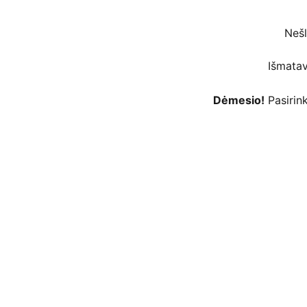
Nešl
Išmatav
Dėmesio!
Pasirink
 kortelėmis per Stripe platformą ar kt. 
as