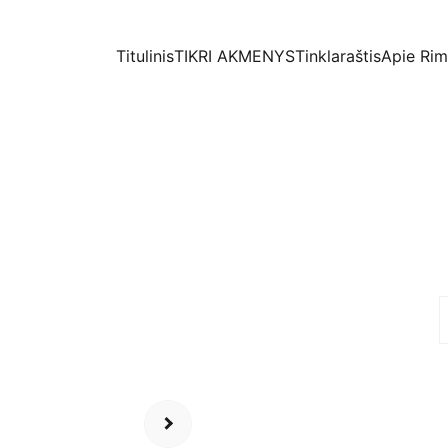
Titulinis
TIKRI AKMENYS
Tinklaraštis
Apie Ri