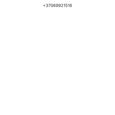
+37069921516
Atsiliepimai
Apmokėjimo būdai
Pristatymas
Prekių grąžinimas
Privatumo politika
Kodėl apsimoka pirkti 
Rim
Stone
.lt