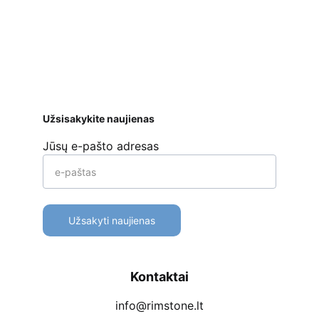
ar kt. 
Apmokėjimo būdai
Pristatymas
Prekių 
grąžinimas
Užsisakykite naujienas
Jūsų e-pašto adresas
Užsakyti naujienas
Kontaktai
info@rimstone.lt