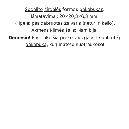
Sodalito
širdelės
formos
pakabukas
.
Išmatavimai: 20x20,3x6,3 mm.
Kilpelė: pasidabruotas žalvaris (neturi nikelio).
Akmens kilmės šalis:
Namibija
.
Dėmesio!
Pasirinkę šią prekę, Jūs gausite būtent šį
pakabuką
, kurį matote nuotraukose!
Kodėl apsimoka pirkti 
Rim
Stone
.lt
Užsakymai priimami ir per 
Facebook
Saugus atsiskaitymas
 bankiniu pavedimu, 
mokėjimo kortelėmis per Stripe platformą 