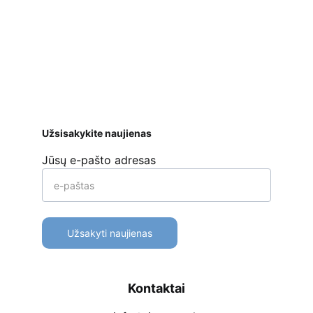
mokėjimo kortelėmis per Stripe platformą 
ar kt. 
Apmokėjimo būdai
Pristatymas
Prekių 
grąžinimas
Užsisakykite naujienas
Jūsų e-pašto adresas
Užsakyti naujienas
Kontaktai