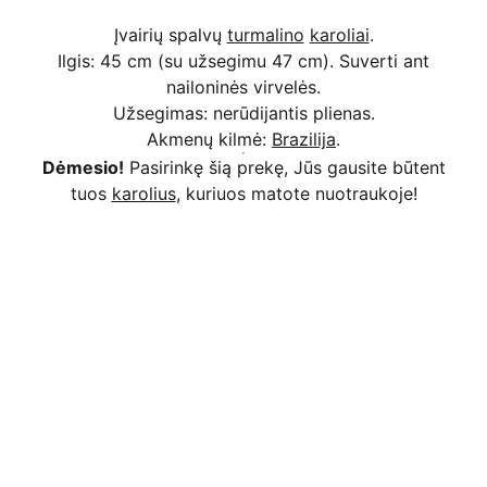
Įvairių spalvų
turmalino
karoliai
.
Ilgis: 45 cm (su užsegimu 47 cm). Suverti ant
nailoninės virvelės.
Užsegimas: nerūdijantis plienas.
Akmenų kilmė:
Brazilija
.
Dėmesio!
Pasirinkę šią prekę, Jūs gausite būtent
tuos
karolius
, kuriuos matote nuotraukoje!
Kodėl apsimoka pirkti 
Rim
Stone
.lt
Užsakymai priimami ir per 
Facebook
Saugus atsiskaitymas
 bankiniu pavedimu, 