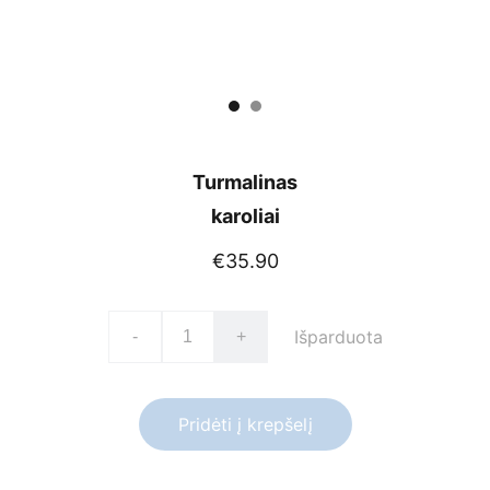
Turmalinas
karoliai
€35.90
Išparduota
-
+
Pridėti į krepšelį