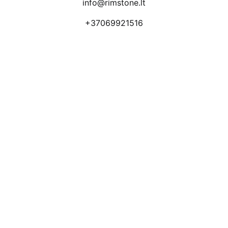
info@rimstone.lt
+37069921516
Atsiliepimai
Apmokėjimo būdai
Pristatymas
Prekių grąžinimas
Privatumo politika
Kodėl apsimoka pirkti 
Rim
Stone
.lt